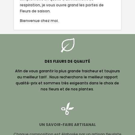
respiration, je vous ouvre grand les portes de
Fleurs de saison.
Bienvenue chez moi.
DES FLEURS DE QUALITÉ
Afin de vous garantir la plus grande fraicheur et toujours
au meilleur tarif . Nous
recherchons le meilleur rapport
qualité-prix et sommes très exigeants dans le choix de
nos fleurs et de nos plantes.
UN
SAVOIR-FAIRE ARTISANAL
Chaque composition est élaborée par un artisan fleuriste