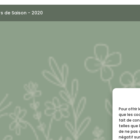
s de Saison - 2020
Pour offrir
que les co
fait de co
telles que 
de ne pas 
négatif sur