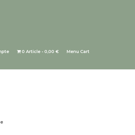
mpte
0 Article
0,00 €
Menu Cart
re