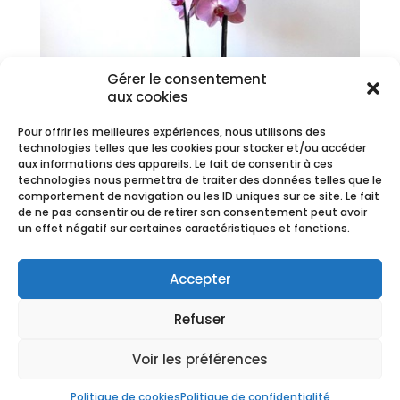
Gérer le consentement
aux cookies
Pour offrir les meilleures expériences, nous utilisons des
technologies telles que les cookies pour stocker et/ou accéder
aux informations des appareils. Le fait de consentir à ces
technologies nous permettra de traiter des données telles que le
comportement de navigation ou les ID uniques sur ce site. Le fait
de ne pas consentir ou de retirer son consentement peut avoir
un effet négatif sur certaines caractéristiques et fonctions.
Orchidée Phalaenopsis Rose
Plage
24,50
€
–
30,10
€
Accepter
de
prix :
Refuser
24,50 €
à
Voir les préférences
30,10 €
CGV
-
Mentions Légales
Copyright Ⓒ Fleurs de Saison -
2020
Politique de cookies
Politique de confidentialité