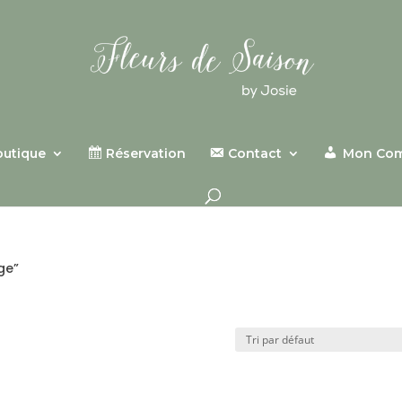
outique
Réservation
Contact
Mon Co
ge”