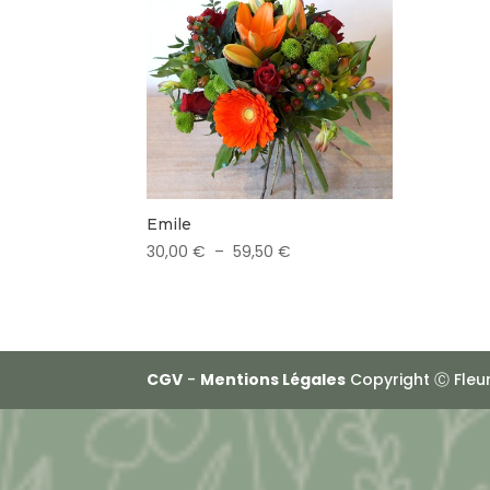
Emile
Plage
30,00
€
–
59,50
€
de
prix :
30,00 €
à
59,50 €
CGV
-
Mentions Légales
Copyright Ⓒ Fleur