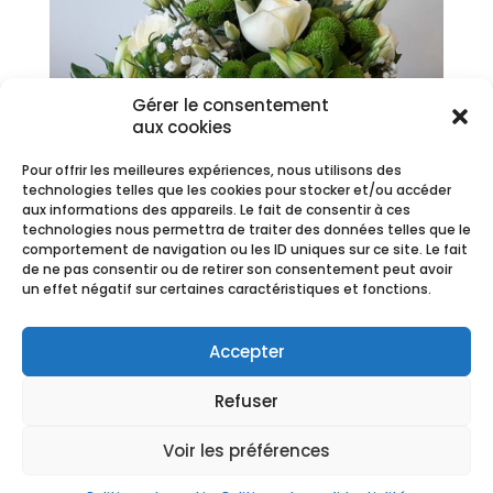
Gérer le consentement
aux cookies
Pour offrir les meilleures expériences, nous utilisons des
technologies telles que les cookies pour stocker et/ou accéder
aux informations des appareils. Le fait de consentir à ces
technologies nous permettra de traiter des données telles que le
comportement de navigation ou les ID uniques sur ce site. Le fait
de ne pas consentir ou de retirer son consentement peut avoir
un effet négatif sur certaines caractéristiques et fonctions.
Leandre
Plage
30,00
€
–
59,50
€
Accepter
de
prix :
Refuser
30,00 €
à
Voir les préférences
59,50 €
CGV
-
Mentions Légales
Copyright Ⓒ Fleurs de Saison -