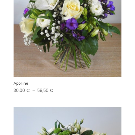
Apolline
Plage
30,00
€
–
59,50
€
de
prix :
30,00 €
à
59,50 €