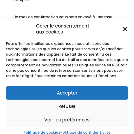
Un mail de confirmation vous sera envoyé à l’adresse
mail que vous aurait renseigné dans votre compte.
Gérer le consentement
aux cookies
❗❗❗ Nous comptons sur votre appel en cas d’impossibilité
Pour offrir les meilleures expériences, nous utilisons des
de dernière minute et nous nous engageons à vous
technologies telles que les cookies pour stocker et/ou accéder
restituer la totalité des sommes versées en avoir en cas
aux informations des appareils. Le fait de consentir à ces
d’annulation de votre part (au maximum 72 heures
technologies nous permettra de traiter des données telles que le
avant) ou de la notre.
comportement de navigation ou les ID uniques sur ce site. Le fait
de ne pas consentir ou de retirer son consentement peut avoir
un effet négatif sur certaines caractéristiques et fonctions.
Réservations
Accepter
Les réservations sont closes pour cet évènement.
Refuser
Voir les préférences
CGV
-
Mentions Légales
Copyright Ⓒ Fleurs de Saison -
2020
Politique de cookies
Politique de confidentialité