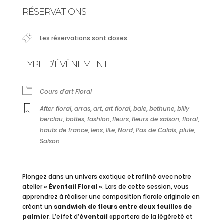
Télécharger ICS
Calendrier Google
RÉSERVATIONS
Les réservations sont closes
TYPE D’ÉVÈNEMENT
Cours d'art Floral
After floral
,
arras
,
art
,
art floral
,
baie
,
bethune
,
billy
berclau
,
bottes
,
fashion
,
fleurs
,
fleurs de saison
,
floral
,
hauts de france
,
lens
,
lille
,
Nord
,
Pas de Calais
,
pluie
,
Saison
Plongez dans un univers exotique et raffiné avec notre
atelier
« Éventail Floral »
. Lors de cette session, vous
apprendrez à réaliser une composition florale originale en
créant un
sandwich de fleurs entre deux feuilles de
palmier
. L’effet d’
éventail
apportera de la légèreté et