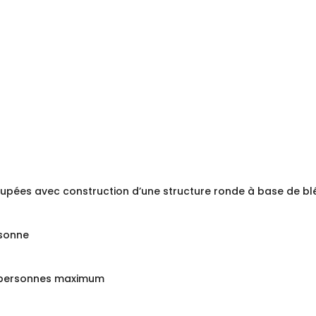
ndrier Google
iCalendar
oupées avec construction d’une structure ronde à base de blé
rsonne
 personnes maximum