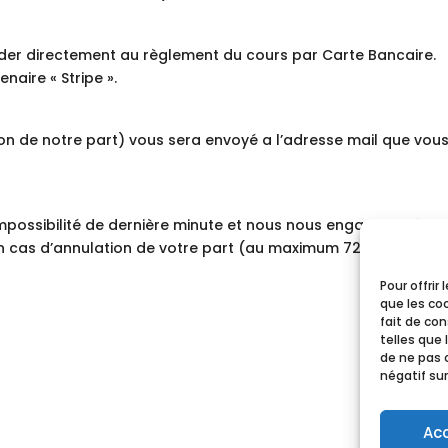
éder directement au règlement du cours par Carte Bancaire.
naire « Stripe ».
ion de notre part) vous sera envoyé a l’adresse mail que vou
mpossibilité de dernière minute et nous nous engageons à v
en cas d’annulation de votre part (au maximum 72 heures ava
Pour offrir
que les co
fait de co
telles que 
de ne pas 
négatif sur
Ac