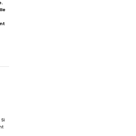
e.
lle
ant
 Si
nt