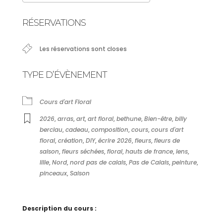
Télécharger ICS
Calendrier Google
RÉSERVATIONS
Les réservations sont closes
TYPE D’ÉVÈNEMENT
Cours d'art Floral
2026
,
arras
,
art
,
art floral
,
bethune
,
Bien-être
,
billy
berclau
,
cadeau
,
composition
,
cours
,
cours d'art
floral
,
création
,
DIY
,
écrire 2026
,
fleurs
,
fleurs de
saison
,
fleurs séchées
,
floral
,
hauts de france
,
lens
,
lille
,
Nord
,
nord pas de calais
,
Pas de Calais
,
peinture
,
pinceaux
,
Saison
Description du cours :