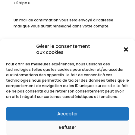
« Stripe ».
Un mail de confirmation vous sera envoyé à l’adresse
mail que vous aurait renseigné dans votre compte.
❗❗❗ Nous comptons sur votre appel en cas d’impossibilité
Gérer le consentement
de dernière minute et nous nous engageons à vous
aux cookies
restituer la totalité des sommes versées en avoir en cas
d’annulation de votre part (au maximum 72 heures
Pour offrir les meilleures expériences, nous utilisons des
avant) ou de la notre.
technologies telles que les cookies pour stocker et/ou accéder
aux informations des appareils. Le fait de consentir à ces
technologies nous permettra de traiter des données telles que le
comportement de navigation ou les ID uniques sur ce site. Le fait
de ne pas consentir ou de retirer son consentement peut avoir
un effet négatif sur certaines caractéristiques et fonctions.
Réservations
Accepter
Les réservations sont closes pour cet évènement.
Refuser