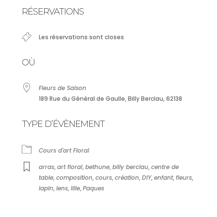
Télécharger ICS
Calendrier Google
RÉSERVATIONS
Les réservations sont closes
OÙ
Fleurs de Saison
189 Rue du Général de Gaulle, Billy Berclau, 62138
TYPE D’ÉVÈNEMENT
Cours d'art Floral
arras
,
art floral
,
bethune
,
billy berclau
,
centre de
table
,
composition
,
cours
,
création
,
DIY
,
enfant
,
fleurs
,
lapin
,
lens
,
lille
,
Paques