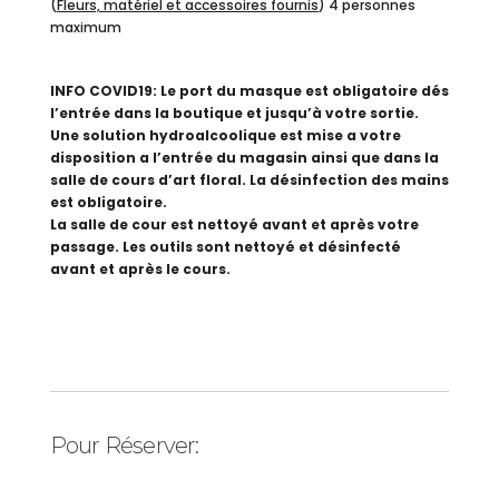
(
Fleurs, matériel et accessoires fournis
) 4 personnes
maximum
INFO COVID19: Le port du masque est obligatoire dés
l’entrée dans la boutique et jusqu’à votre sortie.
Une solution hydroalcoolique est mise a votre
disposition a l’entrée du magasin ainsi que dans la
salle de cours d’art floral. La désinfection des mains
est obligatoire.
La salle de cour est nettoyé avant et après votre
passage. Les outils sont nettoyé et désinfecté
avant et après le cours.
Pour Réserver: