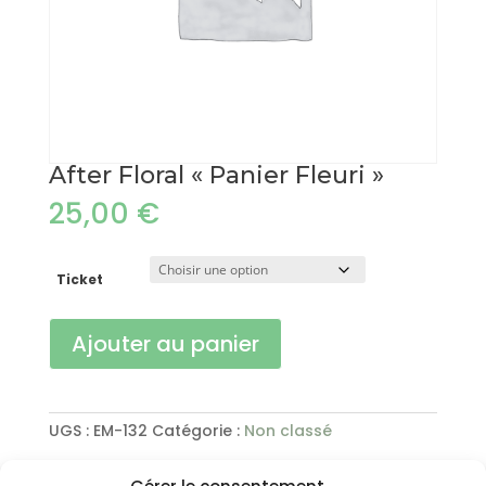
After Floral « Panier Fleuri »
25,00
€
Ticket
quantité
Ajouter au panier
de
After
Floral
"Panier
UGS :
EM-132
Catégorie :
Non classé
Fleuri"