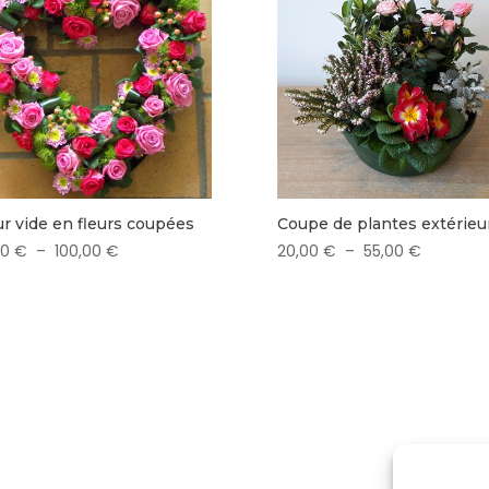
r vide en fleurs coupées
Coupe de plantes extérieu
Plage
Plage
00
€
–
100,00
€
20,00
€
–
55,00
€
de
de
prix :
prix :
80,00 €
20,00 €
à
à
100,00 €
55,00 €