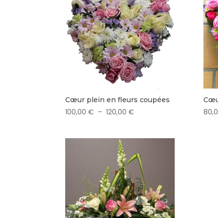
Cœur plein en fleurs coupées
Cœu
Plage
100,00
€
–
120,00
€
80,
de
prix :
100,00 €
à
120,00 €