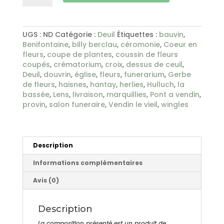
Cœur
vide
en
fleurs
UGS :
ND
Catégorie :
Deuil
Étiquettes :
bauvin
,
coupées
Benifontaine
,
billy berclau
,
céromonie
,
Coeur en
fleurs
,
coupe de plantes
,
coussin de fleurs
coupés
,
crématorium
,
croix
,
dessus de ceuil
,
Deuil
,
douvrin
,
église
,
fleurs
,
funerarium
,
Gerbe
de fleurs
,
haisnes
,
hantay
,
herlies
,
Hulluch
,
la
bassée
,
Lens
,
livraison
,
marquillies
,
Pont a vendin
,
provin
,
salon funeraire
,
Vendin le vieil
,
wingles
Description
Informations complémentaires
Avis (0)
Description
La composition présenté est un produit de