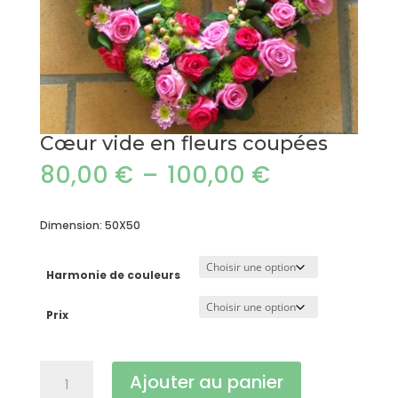
Cœur vide en fleurs coupées
Plage
80,00
€
–
100,00
€
de
prix :
80,00 €
Dimension: 50X50
à
100,00 €
Harmonie de couleurs
Prix
quantité
Ajouter au panier
de