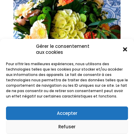
Gérer le consentement
aux cookies
Pour offrir les meilleures expériences, nous utilisons des
technologies telles que les cookies pour stocker et/ou accéder
aux informations des appareils. Le fait de consentir à ces
technologies nous permettra de traiter des données telles que le
comportement de navigation ou les ID uniques sur ce site. Le fait
Bouquet Rond Champêtre
de ne pas consentir ou de retirer son consentement peut avoir
un effet négatif sur certaines caractéristiques et fonctions.
Pastel
Plage
40,00
€
–
54,00
€
Accepter
de
prix :
Refuser
40,00 €