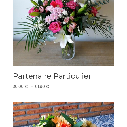
Partenaire Particulier
Plage
30,00
€
–
61,90
€
de
prix :
30,00 €
à
61,90 €