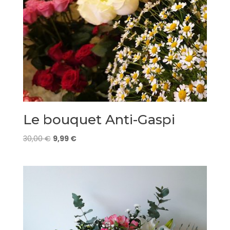
Le bouquet Anti-Gaspi
Le
Le
30,00
€
9,99
€
prix
prix
initial
actuel
était :
est :
30,00 €.
9,99 €.