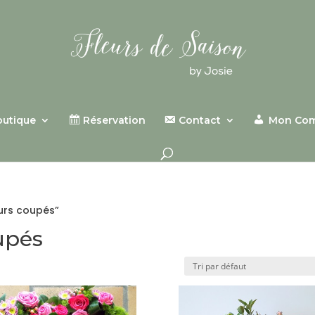
outique
Réservation
Contact
Mon Co
eurs coupés”
upés