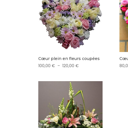
Cœur plein en fleurs coupées
Cœu
Plage
100,00
€
–
120,00
€
80,
de
prix :
100,00 €
à
120,00 €