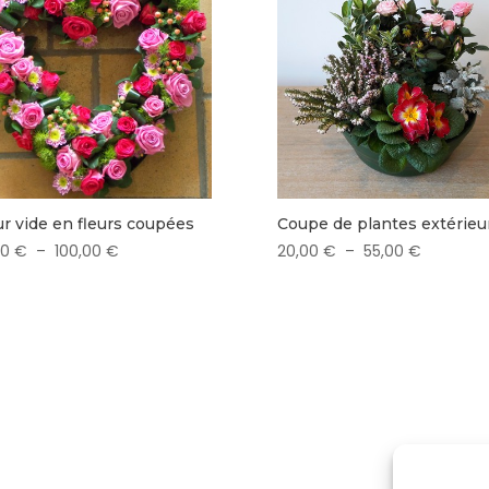
r vide en fleurs coupées
Coupe de plantes extérieu
Plage
Plage
00
€
–
100,00
€
20,00
€
–
55,00
€
de
de
prix :
prix :
80,00 €
20,00 €
à
à
100,00 €
55,00 €