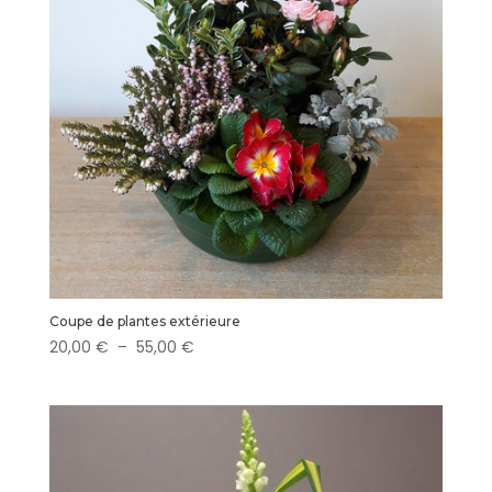
Coupe de plantes extérieure
Plage
20,00
€
–
55,00
€
de
prix :
20,00 €
à
55,00 €