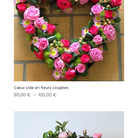
Cœur vide en fleurs coupées
Plage
80,00
€
–
100,00
€
de
prix :
80,00 €
à
100,00 €