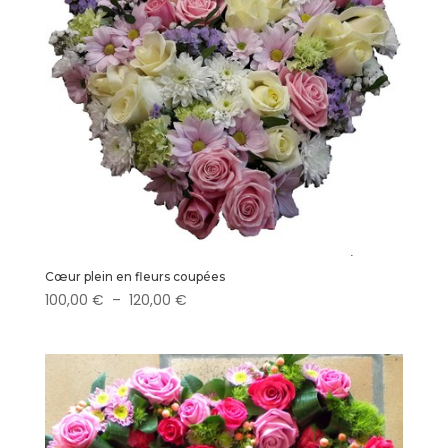
Cœur plein en fleurs coupées
Plage
100,00
€
–
120,00
€
de
prix :
100,00 €
à
120,00 €