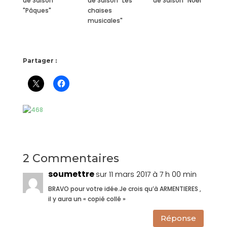
de Saison
de Saison "Les
de Saison "Noël"
"Pâques"
chaises
musicales"
Partager :
2 Commentaires
soumettre
sur 11 mars 2017 à 7 h 00 min
BRAVO pour votre idée.Je crois qu’à ARMENTIERES ,
il y aura un « copié collé »
Réponse